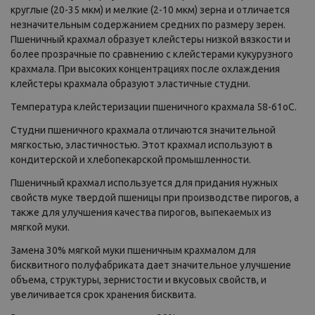
круглые (20-35 мкм) и мелкие (2-10 мкм) зерна и отличается
незначительным содержанием средних по размеру зерен.
Пшеничный крахмал образует клейстеры низкой вязкости и
более прозрачные по сравнению с клейстерами кукурузного
крахмала. При высоких концентрациях после охлаждения
клейстеры крахмала образуют эластичные студни.
Температура клейстеризации пшеничного крахмала 58-61оС.
Студни пшеничного крахмала отличаются значительной
мягкостью, эластичностью. Этот крахмал используют в
кондитерской и хлебопекарской промышленности.
Пшеничный крахмал используется для придания нужных
свойств муке твердой пшеницы при производстве пирогов, а
также для улучшения качества пирогов, выпекаемых из
мягкой муки.
Замена 30% мягкой муки пшеничным крахмалом для
бисквитного полуфабриката дает значительное улучшение
объема, структуры, зернистости и вкусовых свойств, и
увеличивается срок хранения бисквита.