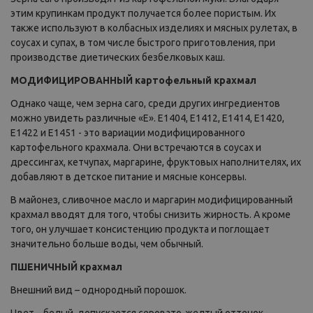
этим крупинкам продукт получается более пористым. Их
также используют в колбасных изделиях и мясных рулетах, в
соусах и супах, в том числе быстрого приготовления, при
производстве диетических безбелковых каш.
МОДИФИЦИРОВАННЫЙ картофельный крахмал
Однако чаще, чем зерна саго, среди других ингредиентов
можно увидеть различные «Е». E1404, E1412, E1414, Е1420,
E1422 и E1451 - это вариации модифицированного
картофельного крахмала. Они встречаются в соусах и
дрессингах, кетчупах, маргарине, фруктовых наполнителях, их
добавляют в детское питание и мясные консервы.
В майонез, сливочное масло и маргарин модифицированный
крахмал вводят для того, чтобы снизить жирность. А кроме
того, он улучшает консистенцию продукта и поглощает
значительно больше воды, чем обычный.
ПШЕНИЧНЫЙ крахмал
Внешний вид – однородный порошок.