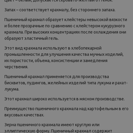
Цвет – белый, допускается серовато-желтый оттенок.
Запах – соответствует крахмалу, без стороннего запаха.
Пшеничный крахмал образует клейстеры невысокой вязкости
и более прозрачные по сравнению с клейстером кукурузного
крахмала. При высоких концентрациях после охлаждения они
образуют эластичный гель.
Этот вид крахмала используют в хлебопекарной
промышленности для улучшения качества мучных изделий,
их пористости, объема, консистенции и замедления
черствения.
Пшеничный крахмал применяется для производства
бисквитов, пудингов, желейных изделий типа лукума и рахат-
лукума.
Этот крахмал широко используется в мясном производстве.
Преимущество пшеничного крахмала над картофельным в его
вкусовых качествах.
Зерна пшеничного крахмала имеют круглую или
эллиптическую форму. Пшеничный крахмал содержит