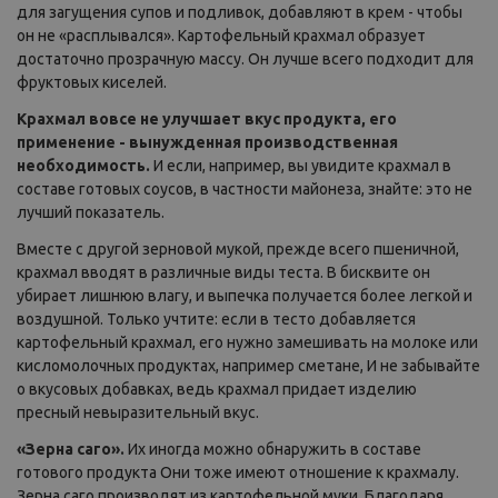
для загущения супов и подливок, добавляют в крем - чтобы
oн не «расплывался». Картофельный крахмал образует
достаточно прозрачную массу. Он лучше всего подходит для
фруктовых киселей.
Крахмал вовсе не улучшает вкус продукта, его
применение - вынужденная производственная
необходимость.
И если, например, вы увидите крахмал в
составе готовых соусов, в частности майонеза, знайте: это не
лучший показатель.
Вместе с другой зерновой мукой, прежде всего пшеничной,
крахмал вводят в различные виды теста. В бисквите он
убирает лишнюю влагу, и выпечка получается более легкой и
воздушной. Только учтите: если в тесто добавляется
картофельный крахмал, его нужно замешивать на молоке или
кисломолочных продуктах, например сметане, И не забывайте
о вкусовых добавках, ведь крахмал придает изделию
пресный невыразительный вкус.
«Зерна саго».
Их иногда можно обнаружить в составе
готового продукта Они тоже имеют отношение к крахмалу.
Зерна саго производят из картофельной муки. Благодаря