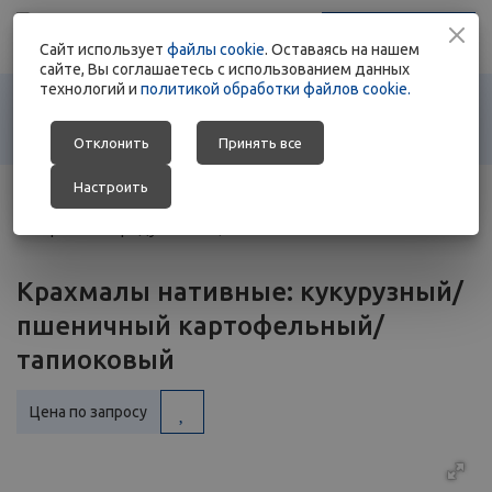
+375 17 363 88 78
Заказать звонок
Cайт использует
+375 29 692 01 76
файлы cookie
. Оставаясь на нашем
сайте, Вы соглашаетесь с использованием данных
технологий и
политикой обработки файлов cookie.
Отклонить
Принять все
Настроить
Главная
-
Каталог
-
Ингредиенты для пищевой индустрии
-
Крахмалопродукты
-
Крахмалы нативные
Крахмалы нативные: кукурузный/
пшеничный картофельный/
тапиоковый
Цена по запросу