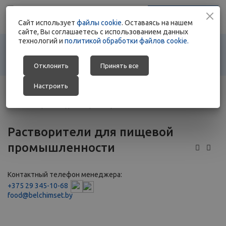
+375 17 363 88 78
Заказать звонок
Cайт использует
+375 29 692 01 76
файлы cookie
. Оставаясь на нашем
сайте, Вы соглашаетесь с использованием данных
технологий и
политикой обработки файлов cookie.
Отклонить
Принять все
Настроить
Главная
-
Каталог
-
Ингредиенты для пищевой индустрии
-
Растворители для пищевой промышленности
Растворители для пищевой
промышленности
Контактный телефон менеджера:
+375 29 345-10-68
food@belchimset.by