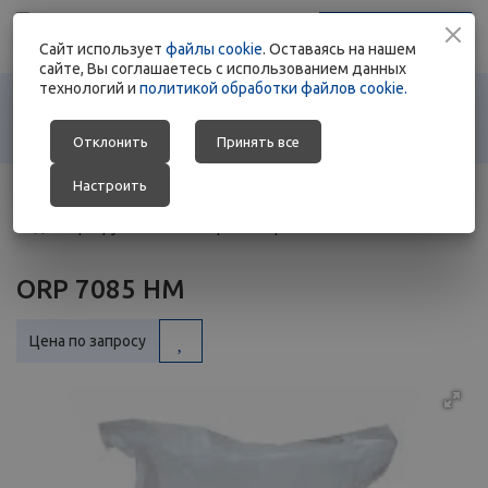
+375 17 363 88 78
Заказать звонок
Cайт использует
+375 29 692 01 76
файлы cookie
. Оставаясь на нашем
сайте, Вы соглашаетесь с использованием данных
технологий и
политикой обработки файлов cookie.
Отклонить
Принять все
Настроить
Главная
-
Каталог
-
Строительная химия
-
Редиспергируемые полимерные порошки
-
ORP 7085 HM
ORP 7085 HM
Цена по запросу