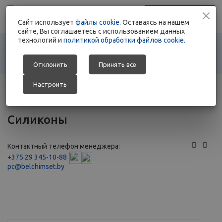
+375 17 363 88 78
Заказать звонок
Cайт использует
+375 29 692 01 76
файлы cookie
. Оставаясь на нашем
сайте, Вы соглашаетесь с использованием данных
технологий и
политикой обработки файлов cookie.
Отклонить
Принять все
Настроить
Главная
-
Каталог
-
Сырье для косметики
-
Силиконы
Силиконы
Контактный телефон менеджера:
+375 29 345-10-88
pc@belchimset.by