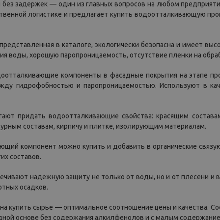
 без задержек — один из главных вопросов на любом предприят
твенной логистике и предлагает купить водоотталкивающую проп
 представленная в каталоге, экологически безопасна и имеет выс
ия воды, хорошую паропроницаемость, отсутствие пленки на обр
оотталкивающие компоненты в фасадные покрытия на этапе про
жду гидрофобностью и паропроницаемостью. Используют в кач
гают придать водоотталкивающие свойства: красящим состава
турным составам, кирпичу и плитке, изолирующим материалам.
ющий компонент можно купить и добавить в органические связу
их составов.
ечивают надежную защиту не только от воды, но и от плесени и
отных осадков.
на купить сырье — оптимальное соотношение цены и качества. 
дной основе без содержания алкилфенолов и с малым содержание