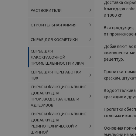
Доставка сырья
благодаря собс
РАСТВОРИТЕЛИ
и 1000 кг.
СТРОИТЕЛЬНАЯ ХИМИЯ
Вся продукция,
от проникновен
СЫРЬЕ ДЛЯ КОСМЕТИКИ
Добавляют вод
СЫРЬЕ ДЛЯ
компонента ме
ЛАКОКРАСОЧНОЙ
рецептур.
ПРОМЫШЛЕННОСТИ И ЛКМ
Пропитки помо
СЫРЬЕ ДЛЯ ПЕРЕРАБОТКИ
краскам, штука
ПВХ
СЫРЬЕ И ФУНКЦИОНАЛЬНЫЕ
Водоотталкива
ДОБАВКИ ДЛЯ
красящих и друг
ПРОИЗВОДСТВА КЛЕЕВ И
АДГЕЗИВОВ
Пропитки обесп
СЫРЬЕ И ФУНКЦИОНАЛЬНЫЕ
солевых и кисл
ДОБАВКИ ДЛЯ
РЕЗИНОТЕХНИЧЕСКОЙ И
Основная причи
ШИННОЙ
эмульсии на во