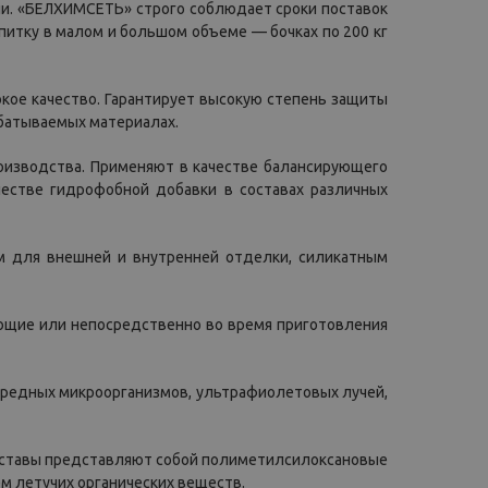
ии. «БЕЛХИМСЕТЬ» строго соблюдает сроки поставок
итку в малом и большом объеме — бочках по 200 кг
окое качество. Гарантирует высокую степень защиты
абатываемых материалах.
изводства. Применяют в качестве балансирующего
естве гидрофобной добавки в составах различных
м для внешней и внутренней отделки, силикатным
ющие или непосредственно во время приготовления
 вредных микроорганизмов, ультрафиолетовых лучей,
Составы представляют собой полиметилсилоксановые
м летучих органических веществ.