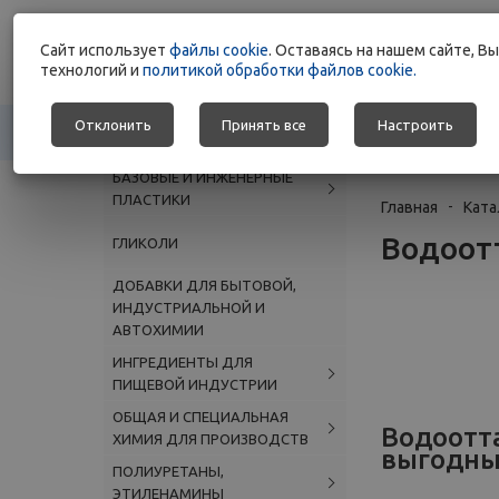
Широкий ассорт
Cайт использует
файлы cookie
. Оставаясь на нашем сайте, 
химического сыр
технологий и
политикой обработки файлов cookie.
Отклонить
Принять все
Настроить
КАТАЛОГ
О КОМПАНИИ
БАЗОВЫЕ И ИНЖЕНЕРНЫЕ
ПЛАСТИКИ
Главная
-
Ката
Водоот
ГЛИКОЛИ
ДОБАВКИ ДЛЯ БЫТОВОЙ,
ИНДУСТРИАЛЬНОЙ И
АВТОХИМИИ
ИНГРЕДИЕНТЫ ДЛЯ
ПИЩЕВОЙ ИНДУСТРИИ
ОБЩАЯ И СПЕЦИАЛЬНАЯ
Водоотт
ХИМИЯ ДЛЯ ПРОИЗВОДСТВ
выгодны
ПОЛИУРЕТАНЫ,
ЭТИЛЕНАМИНЫ