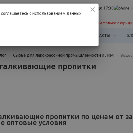
info@belchimset.by
Пн. – Пт.: с 8:30 до 17:30
имент
Вы соглашаетесь с использованием данных
ья
Работаем только с юриди
НАШИ ПАРТНЕРЫ
КАК КУПИТЬ
КОНТАКТЫ
БЛ
лог
-
Сырье для лакокрасочной промышленности и ЛКМ
-
Водоо
талкивающие пропитки
алкивающие пропитки по ценам от з
е оптовые условия