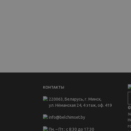
КОНТАКТЫ
220063, Беларусь, г. Минск,
ул. Нёманская 24, 4 этаж, оф. 419
©
з
info@belchimset.by
Н
г
Пн. – Пт.: с 8:30 до 17:30