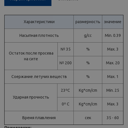
Характеристики
размерность
значение
Насыпная плотность
g/cc
Min. 0.39
№ 35
%
Мах. 3
Оcтаток после просева
на сите
№ 200
%
Мах. 20
Соержание летучих веществ
%
Мах. 1
23ºС
Кg*сm/cm
Min. 25
Ударная прочность
0º С
Кg*сm/cm
Мах. 3
Время плавления
сек
35 - 60
Применение: