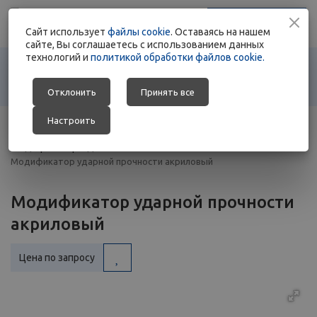
+375 17 363 88 78
Заказать звонок
Cайт использует
+375 29 692 01 76
файлы cookie
. Оставаясь на нашем
сайте, Вы соглашаетесь с использованием данных
технологий и
политикой обработки файлов cookie.
Отклонить
Принять все
Настроить
Главная
-
Каталог
-
Сырье для переработки ПВХ
-
Модификаторы для ПВХ
-
Модификатор ударной прочности акриловый
Модификатор ударной прочности
акриловый
Цена по запросу