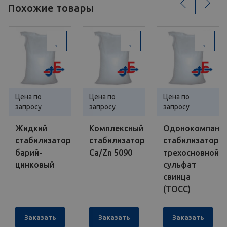
‹
›
Похожие товары
Цена по
Цена по
Цена по
запросу
запросу
запросу
Жидкий
Комплексный
Одонокомпане
стабилизатор
стабилизатор
стабилизатор
барий-
Ca/Zn 5090
трехосновной
цинковый
сульфат
свинца
(ТОСС)
Заказать
Заказать
Заказать