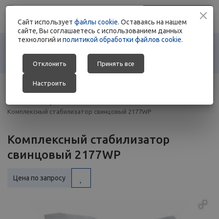
+375 17 363 88 78
Заказать звонок
Cайт использует
+375 29 692 01 76
файлы cookie
. Оставаясь на нашем
сайте, Вы соглашаетесь с использованием данных
технологий и
политикой обработки файлов cookie.
Отклонить
Принять все
Настроить
Главная
-
Каталог
-
Сырье для переработки ПВХ
-
Стабилизаторы
-
Комплексный стабилизатор свинцовый 2177WP
Комплексный стабилизатор
свинцовый 2177WP
Цена по запросу