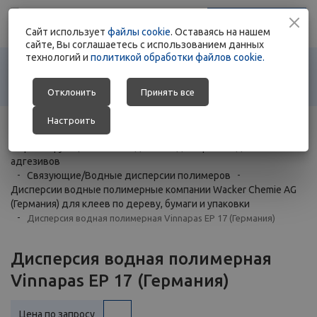
+375 17 363 88 78
Заказать звонок
Cайт использует
+375 29 692 01 76
файлы cookie
. Оставаясь на нашем
сайте, Вы соглашаетесь с использованием данных
технологий и
политикой обработки файлов cookie.
Отклонить
Принять все
Настроить
Главная
-
Каталог
-
Сырье и функциональные добавки для производства клеев и
адгезивов
-
Связующие/Водные дисперсии полимеров
-
Дисперсии водные полимерные компании Wacker Chemie AG
(Германия) для клеев по дереву, бумаги и упаковки
-
Дисперсия водная полимерная Vinnapas EP 17 (Германия)
Дисперсия водная полимерная
Vinnapas EP 17 (Германия)
Цена по запросу