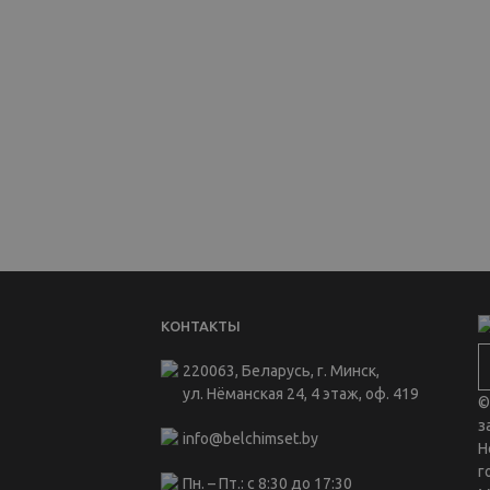
КОНТАКТЫ
220063, Беларусь, г. Минск,
ул. Нёманская 24, 4 этаж, оф. 419
©
з
info@belchimset.by
Н
г
Пн. – Пт.: с 8:30 до 17:30