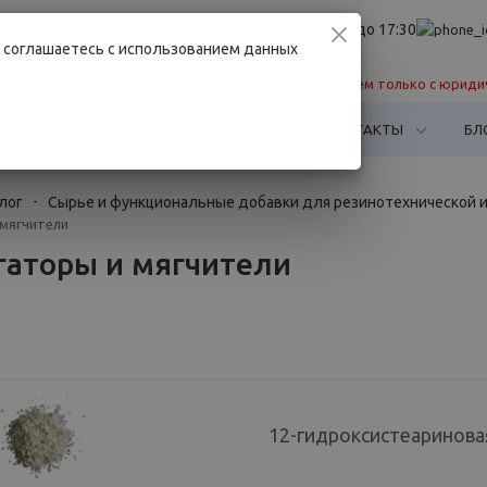
info@belchimset.by
Пн. – Пт.: с 8:30 до 17:30
имент
Вы соглашаетесь с использованием данных
ья
Работаем только с юриди
НАШИ ПАРТНЕРЫ
КАК КУПИТЬ
КОНТАКТЫ
БЛ
лог
-
Сырье и функциональные добавки для резинотехнической
мягчители
гаторы и мягчители
12-гидроксистеаринова