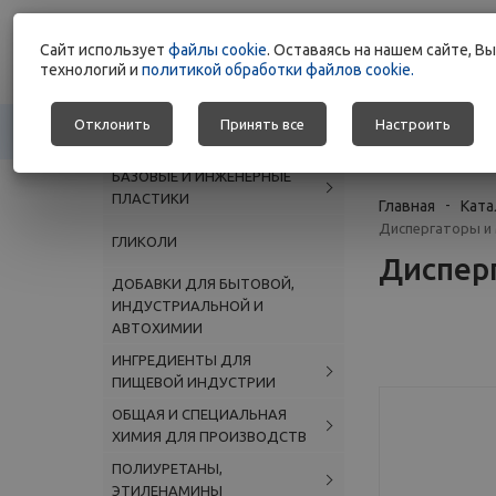
Широкий ассорт
Cайт использует
файлы cookie
. Оставаясь на нашем сайте, 
химического сыр
технологий и
политикой обработки файлов cookie.
Отклонить
Принять все
Настроить
КАТАЛОГ
О КОМПАНИИ
БАЗОВЫЕ И ИНЖЕНЕРНЫЕ
ПЛАСТИКИ
Главная
-
Ката
Диспергаторы и 
ГЛИКОЛИ
Диспер
ДОБАВКИ ДЛЯ БЫТОВОЙ,
ИНДУСТРИАЛЬНОЙ И
АВТОХИМИИ
ИНГРЕДИЕНТЫ ДЛЯ
ПИЩЕВОЙ ИНДУСТРИИ
ОБЩАЯ И СПЕЦИАЛЬНАЯ
ХИМИЯ ДЛЯ ПРОИЗВОДСТВ
ПОЛИУРЕТАНЫ,
ЭТИЛЕНАМИНЫ