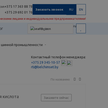
+375 17 363 88 78
Заказать звонок
RU
EN
+375 29 692 01 76
ческими лицами и индивидуальными предпринимателями!
ru
ОГ
 и шинной промышленности
-
Контактный телефон менеджера:
+375 29 345-10-57
rti@belchimset.by
По названию
я кислота
Закажите сейчас