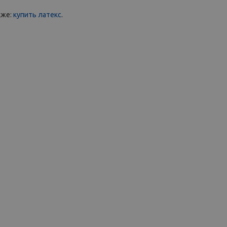
кже:
купить латекс
.